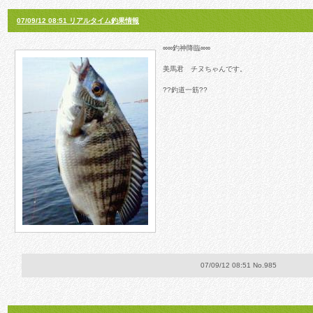
07/09/12 08:51 リアルタイム釣果情報
∞∞釣神降臨∞∞
美馬君 チヌちゃんです。
??釣道一筋??
07/09/12 08:51 No.985