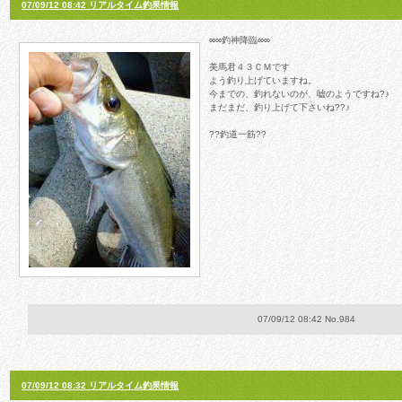
07/09/12 08:42 リアルタイム釣果情報
∞∞釣神降臨∞∞
美馬君４３ＣＭです
よう釣り上げていますね。
今までの、釣れないのが、嘘のようですね?♪
まだまだ、釣り上げて下さいね??♪
??釣道一筋??
07/09/12 08:42 No.984
07/09/12 08:32 リアルタイム釣果情報