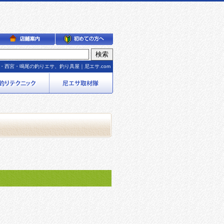
・西宮・鳴尾の釣りエサ、釣り具屋｜尼エサ.com