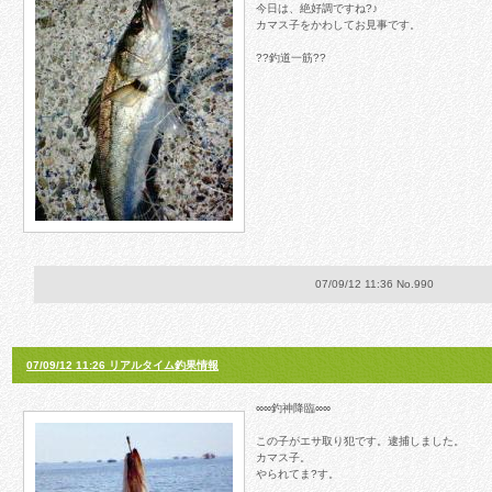
今日は、絶好調ですね?♪
カマス子をかわしてお見事です。
??釣道一筋??
07/09/12 11:36 No.990
07/09/12 11:26 リアルタイム釣果情報
∞∞釣神降臨∞∞
この子がエサ取り犯です。逮捕しました。
カマス子。
やられてま?す。