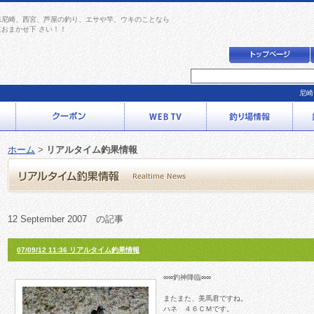
県尼崎、西宮、芦屋の釣り、エサや竿、ウキのことなら
におまかせ下 さい！！
尼崎
ホーム
>
リアルタイム釣果情報
12 September 2007 の記事
07/09/12 11:36 リアルタイム釣果情報
∞∞釣神降臨∞∞
またまた、美馬君ですね。
ハネ ４６ＣＭです。