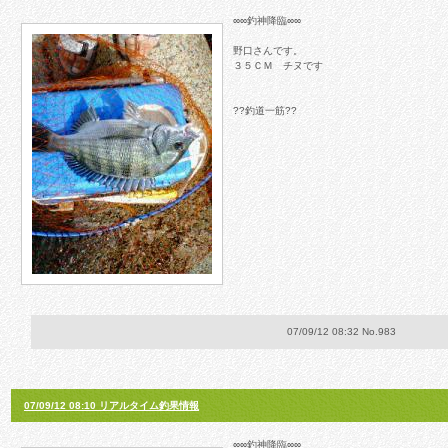
∞∞釣神降臨∞∞
野口さんです。
３５ＣＭ チヌです
??釣道一筋??
07/09/12 08:32 No.983
07/09/12 08:10 リアルタイム釣果情報
∞∞釣神降臨∞∞