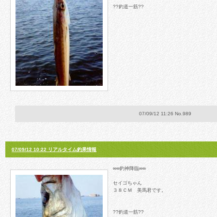
??釣道一筋??
07/09/12 11:26 No.989
07/09/12 10:22 リアルタイム釣果情報
∞∞釣神降臨∞∞
セイゴちゃん
３８ＣＭ 美馬君です。
??釣道一筋??