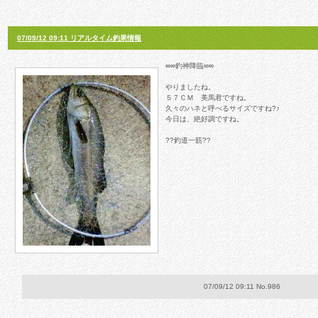
07/09/12 09:11 リアルタイム釣果情報
∞∞釣神降臨∞∞
やりましたね。
５７ＣＭ 美馬君ですね。
久々のハネと呼べるサイズですね?♪
今日は、絶好調ですね。
??釣道一筋??
07/09/12 09:11 No.986