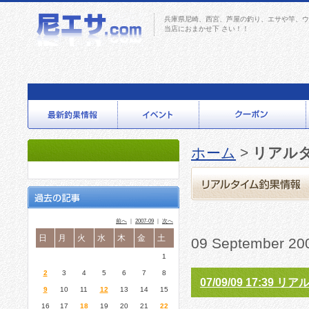
兵庫県尼崎、西宮、芦屋の釣り、エサや竿、ウ
当店におまかせ下 さい！！
ホーム
>
リアル
前へ
｜
2007-09
｜
次へ
日
月
火
水
木
金
土
09 September 
1
2
3
4
5
6
7
8
07/09/09 17:39
9
10
11
12
13
14
15
16
17
18
19
20
21
22