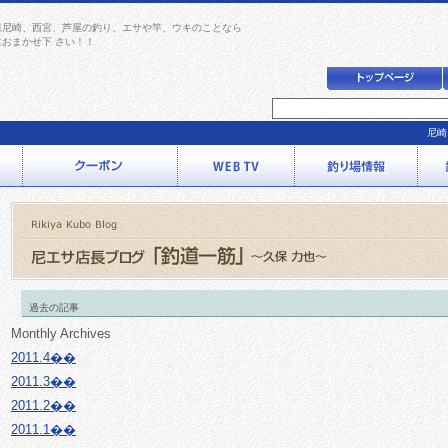
県尼崎、西宮、芦屋の釣り、エサや竿、ウキのことなら
におまかせ下 さい！！
尼崎
過去の記事
Monthly Archives
2011.4��
2011.3��
2011.2��
2011.1��