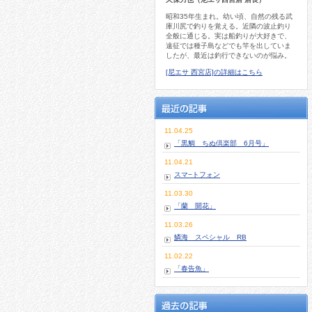
昭和35年生まれ。幼い頃、自然の残る武
庫川尻で釣りを覚える。近隣の波止釣り
全般に通じる。実は船釣りが大好きで、
遠征では種子島などでも竿を出していま
したが、最近は釣行できないのが悩み。
[尼エサ 西宮店]の詳細はこちら
11.04.25
「黒鯛 ちぬ倶楽部 6月号」
11.04.21
スマ−トフォン
11.03.30
「蘭 開花」
11.03.26
鱗海 スペシャル RB
11.02.22
「春告魚」