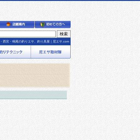
・西宮・鳴尾の釣りエサ、釣り具屋｜尼エサ.com