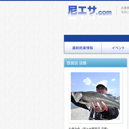
兵庫
当店
久保力也（尼エサ西宮店 店長）