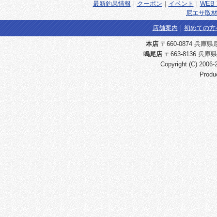
最新釣果情報
｜
クーポン
｜
イベント
｜
WEB 
尼エサ取材
店舗案内
｜
初めての方
本店
〒660-0874 兵庫県尼崎
鳴尾店
〒663-8136 兵庫県
Copyright (C) 2006
Produ