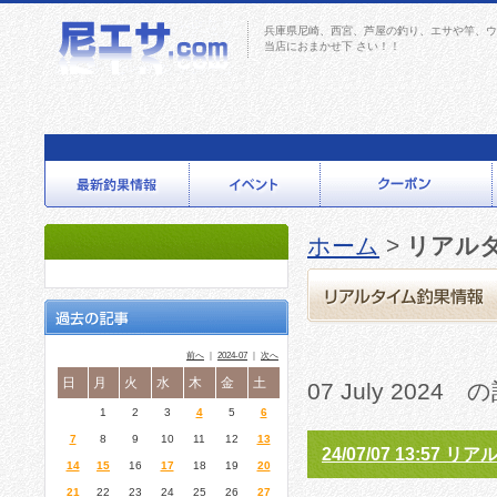
兵庫県尼崎、西宮、芦屋の釣り、エサや竿、ウ
当店におまかせ下 さい！！
ホーム
>
リアル
前へ
｜
2024-07
｜
次へ
日
月
火
水
木
金
土
07 July 2024 
1
2
3
4
5
6
7
8
9
10
11
12
13
24/07/07 13:57
14
15
16
17
18
19
20
21
22
23
24
25
26
27