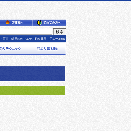
・西宮・鳴尾の釣りエサ、釣り具屋｜尼エサ.com