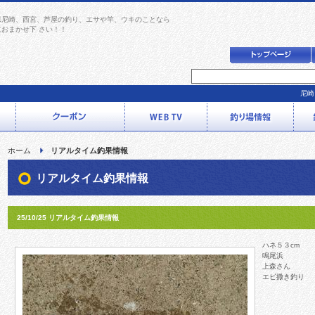
県尼崎、西宮、芦屋の釣り、エサや竿、ウキのことなら
におまかせ下 さい！！
尼崎
ホーム
リアルタイム釣果情報
リアルタイム釣果情報
25/10/25 リアルタイム釣果情報
ハネ５３cm
鳴尾浜
上森さん
エビ撒き釣り