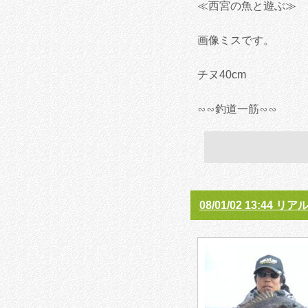
≪西宮の魚と遊ぶ≫
画像ミスです。
チヌ40cm
∽∽釣道一筋∽∽
08/01/02 13:44