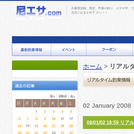
兵庫県尼崎、西宮、芦屋の釣り、エサや竿、ウ
当店におまかせ下 さい！！
ホーム
>
リアル
前へ
｜
2008-01
｜
次へ
日
月
火
水
木
金
土
02 January 20
1
2
3
4
5
6
7
8
9
10
11
12
08/01/02 16:59
13
14
15
16
17
18
19
20
21
22
23
24
25
26