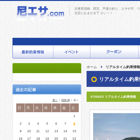
兵庫県尼崎、西宮、芦屋の釣り、エサや竿、ウ
当店におまかせ下 さい！！
ホーム
リアルタイム釣果情報
リアルタイム釣果
07/09/23 リアルタイム釣果情報
前へ
｜
2026-08
｜ 次へ
日
月
火
水
木
金
土
1
2
3
4
5
6
7
8
9
10
11
12
13
14
15
16
17
18
19
20
21
22