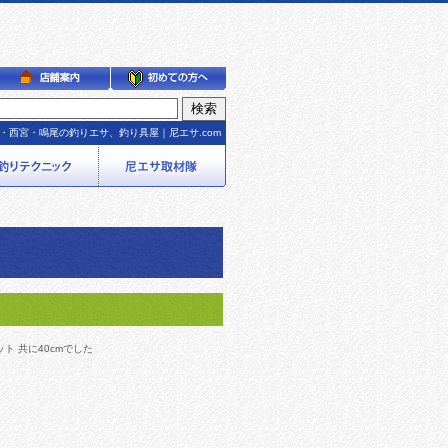
・西宮・鳴尾の釣りエサ、釣り具屋｜尼エサ.com
ト 共に40cmでした