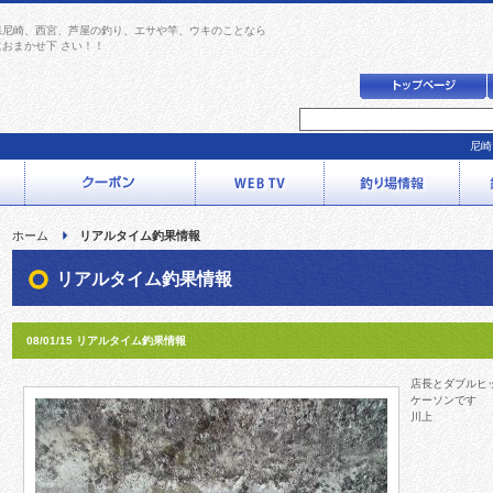
県尼崎、西宮、芦屋の釣り、エサや竿、ウキのことなら
におまかせ下 さい！！
尼崎
ホーム
リアルタイム釣果情報
リアルタイム釣果情報
08/01/15 リアルタイム釣果情報
店長とダブルヒッ
ケーソンです
川上