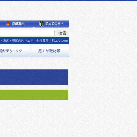
・西宮・鳴尾の釣りエサ、釣り具屋｜尼エサ.com