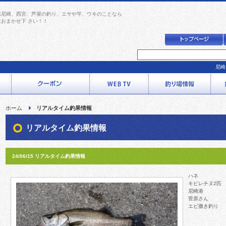
県尼崎、西宮、芦屋の釣り、エサや竿、ウキのことなら
におまかせ下 さい！！
尼崎
ホーム
リアルタイム釣果情報
リアルタイム釣果情報
24/06/15 リアルタイム釣果情報
ハネ
キビレチヌ2匹
尼崎港
菅原さん
エビ撒き釣り