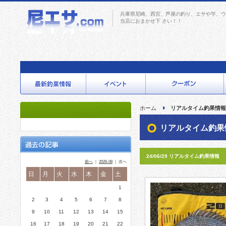
兵庫県尼崎、西宮、芦屋の釣り、エサや竿、ウ
当店におまかせ下 さい！！
ホーム
リアルタイム釣果情報
リアルタイム釣果
24/06/29 リアルタイム釣果情報
前へ
｜
2026-08
｜ 次へ
日
月
火
水
木
金
土
1
2
3
4
5
6
7
8
9
10
11
12
13
14
15
16
17
18
19
20
21
22