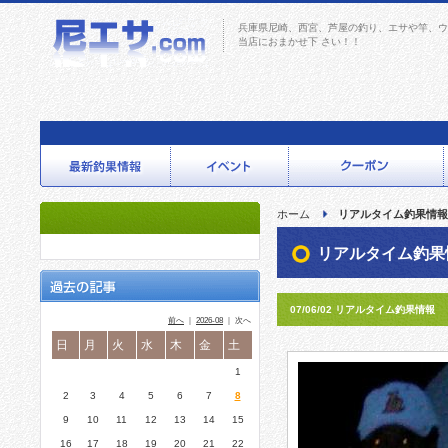
兵庫県尼崎、西宮、芦屋の釣り、エサや竿、ウ
当店におまかせ下 さい！！
ホーム
リアルタイム釣果情報
リアルタイム釣果
07/06/02 リアルタイム釣果情報
前へ
｜
2026-08
｜ 次へ
日
月
火
水
木
金
土
1
2
3
4
5
6
7
8
9
10
11
12
13
14
15
16
17
18
19
20
21
22