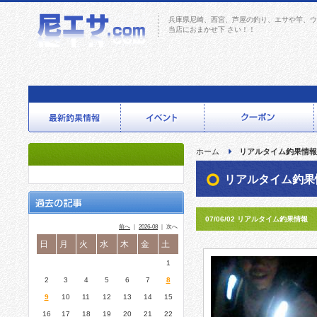
兵庫県尼崎、西宮、芦屋の釣り、エサや竿、ウ
当店におまかせ下 さい！！
ホーム
リアルタイム釣果情報
リアルタイム釣果
07/06/02 リアルタイム釣果情報
前へ
｜
2026-08
｜ 次へ
日
月
火
水
木
金
土
1
2
3
4
5
6
7
8
9
10
11
12
13
14
15
16
17
18
19
20
21
22