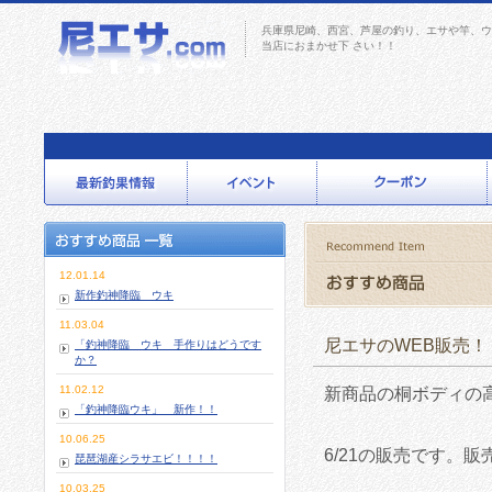
兵庫県尼崎、西宮、芦屋の釣り、エサや竿、ウ
当店におまかせ下 さい！！
12.01.14
新作釣神降臨 ウキ
11.03.04
尼エサのWEB販売！
「釣神降臨 ウキ 手作りはどうです
か？
11.02.12
新商品の桐ボディの
「釣神降臨ウキ」 新作！！
10.06.25
6/21の販売です。
琵琶湖産シラサエビ！！！！
10.03.25