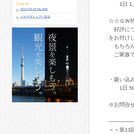
1日 1,
13.04.26
2013.04.26 No.268
メルマガトップへ戻る
☆☆ＧＷ
好評につ
をお付け
もちろんお
ご家族で
・吸い込
1日 50
※お問合せは
──────
＜＜第1