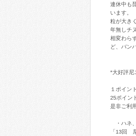
連休中も
います。
粒が大き
年無しチ
相変わら
ど、バン
*大好評
１ポイン
25ポイン
是非ご利
・ハネ、
「13回