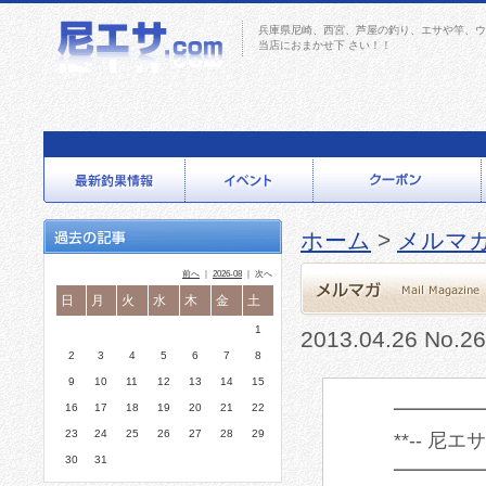
兵庫県尼崎、西宮、芦屋の釣り、エサや竿、ウ
当店におまかせ下 さい！！
ホーム
>
メルマ
前へ
｜
2026-08
｜ 次へ
日
月
火
水
木
金
土
1
2013.04.26 No.2
2
3
4
5
6
7
8
9
10
11
12
13
14
15
━━━━
16
17
18
19
20
21
22
23
24
25
26
27
28
29
**-- 尼エサ〜
30
31
━━━━