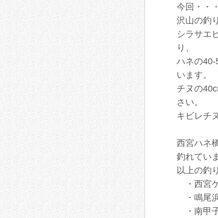
今回・・・
沢山の釣
シラサエ
り、
ハネの40
います。
チヌの40
さい。
キビレチヌ
西宮ハネ
釣れてい
以上の釣
・西宮ケ
・鳴尾浜
・南甲子