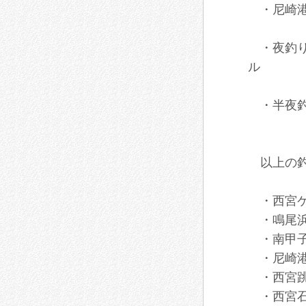
・尼崎港
・夜釣り
ル
・半夜釣り
エサ
以上の釣
・西宮ケ
・鳴尾浜
・南甲子
・尼崎港
・西宮跳
・西宮石