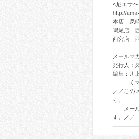
<尼エサ〜
http://a
本店 尼崎市
鳴尾店 西宮
西宮店 西宮
メールマ
発行人：久保
編集：川上朝幸
くマ
／／このメー
ら、
メールの
す。／／
──────