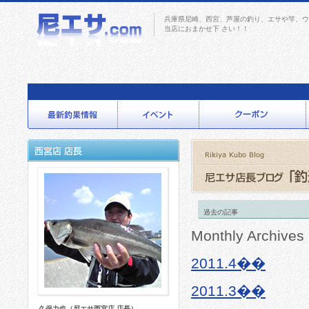
兵庫県尼崎、西宮、芦屋の釣り、エサや竿、ウ
当店におまかせ下 さい！！
過去の記事
Monthly Archives
2011.4��
2011.3��
久保力也（尼エサ西宮店 店長）