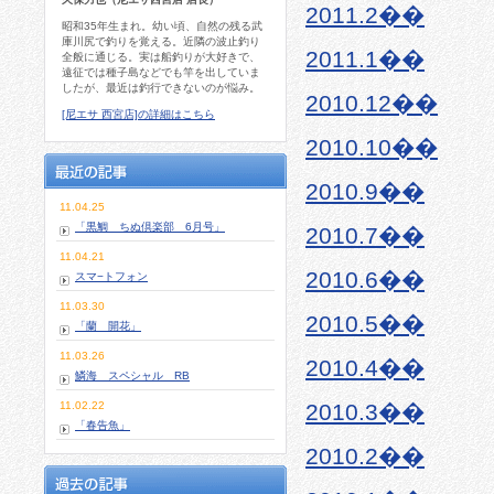
2011.2��
昭和35年生まれ。幼い頃、自然の残る武
庫川尻で釣りを覚える。近隣の波止釣り
2011.1��
全般に通じる。実は船釣りが大好きで、
遠征では種子島などでも竿を出していま
したが、最近は釣行できないのが悩み。
2010.12��
[尼エサ 西宮店]の詳細はこちら
2010.10��
2010.9��
11.04.25
「黒鯛 ちぬ倶楽部 6月号」
2010.7��
11.04.21
2010.6��
スマ−トフォン
11.03.30
2010.5��
「蘭 開花」
11.03.26
2010.4��
鱗海 スペシャル RB
11.02.22
2010.3��
「春告魚」
2010.2��