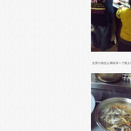
次男の慎也も興味津々で覗き