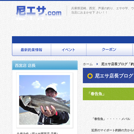
兵庫県尼崎、西宮、芦屋の釣り、エサや竿、ウ
当店におまかせ下 さい！！
ホーム
尼エサ店長ブログ「釣
尼エサ店長ブログ
「春告魚」
「春告魚」・・・・・メバル
近所のマイボート釣師の方から
久保力也（尼エサ西宮店 店長）