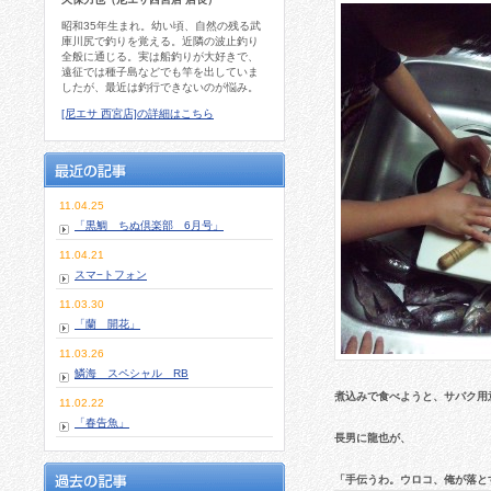
昭和35年生まれ。幼い頃、自然の残る武
庫川尻で釣りを覚える。近隣の波止釣り
全般に通じる。実は船釣りが大好きで、
遠征では種子島などでも竿を出していま
したが、最近は釣行できないのが悩み。
[尼エサ 西宮店]の詳細はこちら
11.04.25
「黒鯛 ちぬ倶楽部 6月号」
11.04.21
スマ−トフォン
11.03.30
「蘭 開花」
11.03.26
鱗海 スペシャル RB
煮込みで食べようと、サバク用
11.02.22
「春告魚」
長男に龍也が、
「手伝うわ。ウロコ、俺が落と