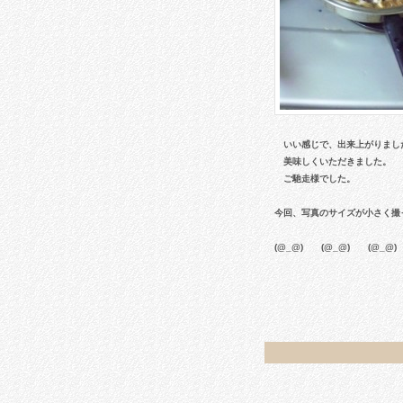
いい感じで、出来上がりまし
美味しくいただきました。
ご馳走様でした。
今回、写真のサイズが小さく撮
(@_@) (@_@) (@_@)